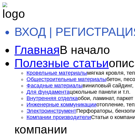
ВХОД | РЕГИСТРАЦИ
Главная
В начало
Полезные статьи
опис
Кровельные материалы
мягкая кровля, теп
Общестроительные материалы
бетон, пес
Фасадные материалы
виниловый сайдинг, 
Для фундамента
цокольные панели и т.п.
Внутренняя отделка
обои, ламинат, паркет и
Инженерные коммуникации
отопление, теп
Электроинструмент
Перфораторы, бензопил
Компании производители
Статьи о компан
компании