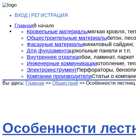
ВХОД | РЕГИСТРАЦИЯ
Главная
В начало
Кровельные материалы
мягкая кровля, теп
Общестроительные материалы
бетон, пес
Фасадные материалы
виниловый сайдинг, 
Для фундамента
цокольные панели и т.п.
Внутренняя отделка
обои, ламинат, паркет и
Инженерные коммуникации
отопление, теп
Электроинструмент
Перфораторы, бензопил
Компании производители
Статьи о компан
Вы здесь:
Главная
>>
Общестрой
>>
Особенности лестниц 
Особенности лест