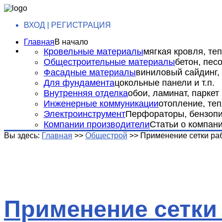
ВХОД | РЕГИСТРАЦИЯ
Главная
В начало
Кровельные материалы
мягкая кровля, теп
Общестроительные материалы
бетон, пес
Фасадные материалы
виниловый сайдинг, 
Для фундамента
цокольные панели и т.п.
Внутренняя отделка
обои, ламинат, паркет и
Инженерные коммуникации
отопление, теп
Электроинструмент
Перфораторы, бензопил
Компании производители
Статьи о компан
Вы здесь:
Главная
>>
Общестрой
>>
Применение сетки ра
Применение сетки