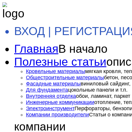
ВХОД | РЕГИСТРАЦИ
Главная
В начало
Полезные статьи
опис
Кровельные материалы
мягкая кровля, теп
Общестроительные материалы
бетон, пес
Фасадные материалы
виниловый сайдинг, 
Для фундамента
цокольные панели и т.п.
Внутренняя отделка
обои, ламинат, паркет и
Инженерные коммуникации
отопление, теп
Электроинструмент
Перфораторы, бензопил
Компании производители
Статьи о компан
компании