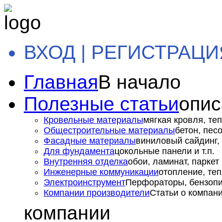
ВХОД | РЕГИСТРАЦИ
Главная
В начало
Полезные статьи
опис
Кровельные материалы
мягкая кровля, теп
Общестроительные материалы
бетон, пес
Фасадные материалы
виниловый сайдинг, 
Для фундамента
цокольные панели и т.п.
Внутренняя отделка
обои, ламинат, паркет и
Инженерные коммуникации
отопление, теп
Электроинструмент
Перфораторы, бензопил
Компании производители
Статьи о компан
компании