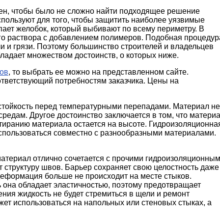
ен, чтобы было не сложно найти подходящее решение
пользуют для того, чтобы защитить наиболее уязвимые
пает желобок, который выбивают по всему периметру. В
го раствора с добавлением полимеров. Подобная процедур
и и грязи. Поэтому большинство строителей и владельцев
ладает множеством достоинств, о которых ниже.
вов
, то выбрать ее можно на представленном сайте.
ответствующий потребностям заказчика. Цены на
 стойкость перед температурными перепадами. Материал не
редам. Другое достоинство заключается в том, что матери
истиранию материала остается на высоте. Гидроизоляционна
спользоваться совместно с разнообразными материалами.
материал отлично сочетается с прочими гидроизоляционны
т структуру швов. Барьер сохраняет свою целостность даже
деформация больше не происходит на месте стыков.
 она обладает эластичностью, поэтому предотвращает
ния жидкость не будет стремиться в щели и ремонт
ет использоваться на напольных или стеновых стыках, а