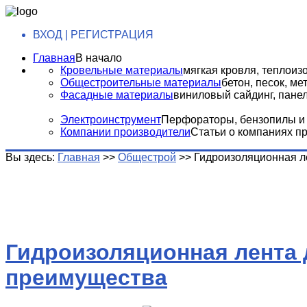
ВХОД | РЕГИСТРАЦИЯ
Главная
В начало
Кровельные материалы
мягкая кровля, теплоизо
Общестроительные материалы
бетон, песок, м
Фасадные материалы
виниловый сайдинг, панели
Электроинструмент
Перфораторы, бензопилы и т
Компании производители
Статьи о компаниях п
Вы здесь:
Главная
>>
Общестрой
>>
Гидроизоляционная л
Гидроизоляционная лента 
преимущества