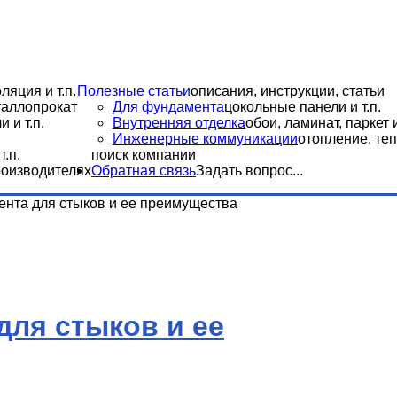
ляция и т.п.
Полезные статьи
описания, инструкции, статьи
еталлопрокат
Для фундамента
цокольные панели и т.п.
 и т.п.
Внутренняя отделка
обои, ламинат, паркет и
Инженерные коммуникации
отопление, теп
.п.
поиск компании
роизводителях
Обратная связь
Задать вопрос...
ента для стыков и ее преимущества
для стыков и ее