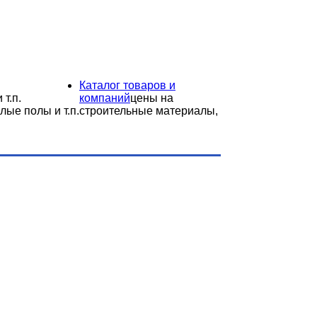
Каталог товаров и
 т.п.
компаний
цены на
лые полы и т.п.
строительные материалы,