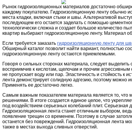
Рынок гидроизоляционных материалов достаточно обшир
каждому покупателю. Гидроизоляционную ленту обычно ис
места кладки, включая стыки и швы. Альтернативой высту
последующем его остается заделать с помощью цементно
технологически сложна и создает большое количество пыл
квартир выбирают гидроизоляционную ленту. Материал об
Если требуется заказать
гидроизоляционную ленту для ш
Обширный каталог позволит найти вариант, полностью со
гидроизоляционную ленту остаются приемлемыми.
Говоря о сильных сторонах материала, следует выделить
восприимчив к кислотам, щелочам и прочим агрессивным с
не пропускает воду или пар. Эластичность и стойкость к 
лента демонстрирует солидную адгезию, поэтому можно и
Применять ее достаточно легко.
Самым важным показателем материала является то, что 
решениями. В итоге создается единое целое, что укрепляе
под воздействием серьезных колебаний плит. Серьезная 
Гидроизоляционная лента станет отличным выбором, ведь
появление трещин со временем. Поэтому в случае затопле
останется без повреждений. Гидроизоляционная лента мож
также в местах выхода сливных отверстий.