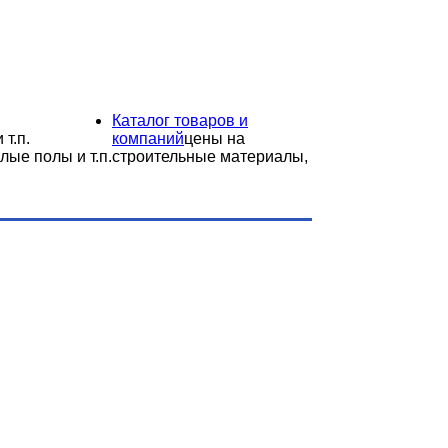
Каталог товаров и
 т.п.
компаний
цены на
лые полы и т.п.
строительные материалы,