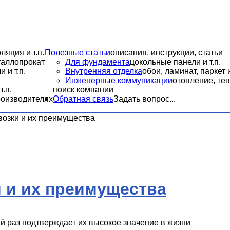
ляция и т.п.
Полезные статьи
описания, инструкции, статьи
еталлопрокат
Для фундамента
цокольные панели и т.п.
 и т.п.
Внутренняя отделка
обои, ламинат, паркет и
Инженерные коммуникации
отопление, теп
.п.
поиск компании
роизводителях
Обратная связь
Задать вопрос...
озки и их преимущества
 и их преимущества
й раз подтверждает их высокое значение в жизни