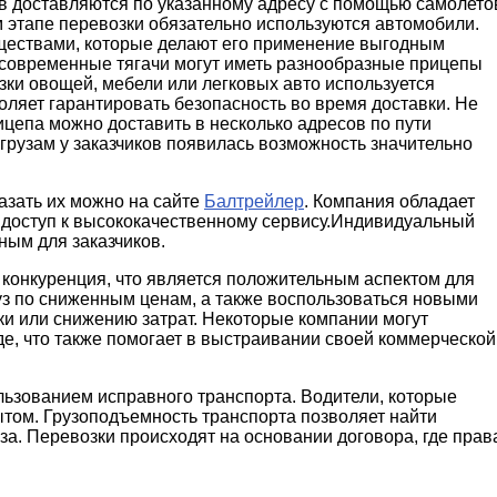
в доставляются по указанному адресу с помощью самолето
м этапе перевозки обязательно используются автомобили.
ществами, которые делают его применение выгодным
о современные тягачи могут иметь разнообразные прицепы
зки овощей, мебели или легковых авто используется
ляет гарантировать безопасность во время доставки. Не
цепа можно доставить в несколько адресов по пути
грузам у заказчиков появилась возможность значительно
азать их можно на сайте
Балтрейлер
. Компания обладает
ь доступ к высококачественному сервису.Индивидуальный
ым для заказчиков.
конкуренция, что является положительным аспектом для
уз по сниженным ценам, а также воспользоваться новыми
ки или снижению затрат. Некоторые компании могут
де, что также помогает в выстраивании своей коммерческой
ьзованием исправного транспорта. Водители, которые
том. Грузоподъемность транспорта позволяет найти
за. Перевозки происходят на основании договора, где прав