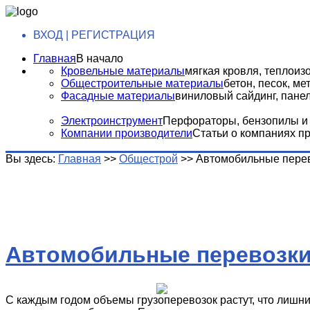
ВХОД | РЕГИСТРАЦИЯ
Главная
В начало
Кровельные материалы
мягкая кровля, теплоизо
Общестроительные материалы
бетон, песок, м
Фасадные материалы
виниловый сайдинг, панели
Электроинструмент
Перфораторы, бензопилы и т
Компании производители
Статьи о компаниях п
Вы здесь:
Главная
>>
Общестрой
>>
Автомобильные перев
Автомобильные перевозки
С каждым годом объемы грузоперевозок растут, что лишни