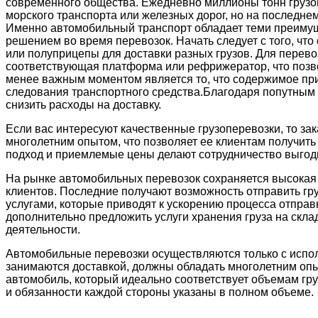
современного общества. Ежедневно миллионы тонн грузо
морского транспорта или железных дорог, но на последне
Именно автомобильный транспорт обладает теми преиму
решением во время перевозок. Начать следует с того, чт
или полуприцепы для доставки разных грузов. Для перево
соответствующая платформа или рефрижератор, что позво
менее важным моментом является то, что содержимое при
следования транспортного средства.Благодаря попутным 
снизить расходы на доставку.
Если вас интересуют качественные грузоперевозки, то зак
многолетним опытом, что позволяет ее клиентам получит
подход и приемлемые цены делают сотрудничество выгодн
На рынке автомобильных перевозок сохраняется высокая 
клиентов. Последние получают возможность отправить гр
услугами, которые приводят к ускорению процесса отправ
дополнительно предложить услуги хранения груза на скла
деятельности.
Автомобильные перевозки осуществляются только с испол
занимаются доставкой, должны обладать многолетним опы
автомобиль, который идеально соответствует объемам гру
и обязанности каждой стороны указаны в полном объеме.