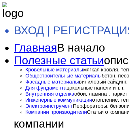
ВХОД | РЕГИСТРАЦИ
Главная
В начало
Полезные статьи
опис
Кровельные материалы
мягкая кровля, теп
Общестроительные материалы
бетон, пес
Фасадные материалы
виниловый сайдинг, 
Для фундамента
цокольные панели и т.п.
Внутренняя отделка
обои, ламинат, паркет и
Инженерные коммуникации
отопление, теп
Электроинструмент
Перфораторы, бензопил
Компании производители
Статьи о компан
компании