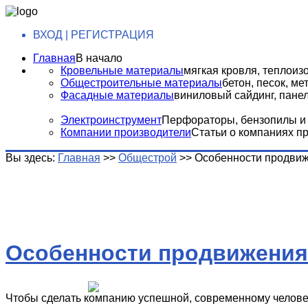
ВХОД | РЕГИСТРАЦИЯ
Главная
В начало
Кровельные материалы
мягкая кровля, теплоизо
Общестроительные материалы
бетон, песок, м
Фасадные материалы
виниловый сайдинг, панели
Электроинструмент
Перфораторы, бензопилы и т
Компании производители
Статьи о компаниях п
Вы здесь:
Главная
>>
Общестрой
>>
Особенности продвиж
Особенности продвижения
Чтобы сделать компанию успешной, современному человек