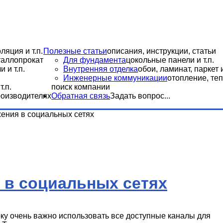
ляция и т.п.
Полезные статьи
описания, инструкции, статьи
еталлопрокат
Для фундамента
цокольные панели и т.п.
 и т.п.
Внутренняя отделка
обои, ламинат, паркет и
Инженерные коммуникации
отопление, теп
.п.
поиск компании
роизводителях
Обратная связь
Задать вопрос...
ения в социальных сетях
 в социальных сетях
у очень важно использовать все доступные каналы для