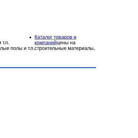
Каталог товаров и
 т.п.
компаний
цены на
лые полы и т.п.
строительные материалы,