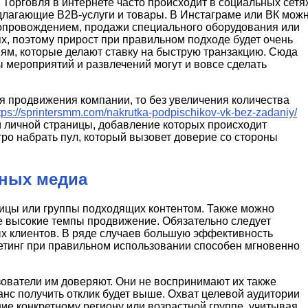
Торговля в интернете часто происходит в социальных сетях
длагающие B2B-услуги и товары. В Инстаграме или ВК мож
сопровождением, продажи специального оборудования или
х, поэтому прирост при правильном подходе будет очень
ям, которые делают ставку на быструю транзакцию. Сюда
ы мероприятий и развлечений могут и вовсе сделать
 продвижения компании, то без увеличения количества
tps://sprintersmm.com/nakrutka-podpischikov-vk-bez-zadaniy/
и личной страницы, добавление которых происходит
ро набрать пул, который вызовет доверие со стороны
ьных медиа
ицы или группы подходящих контентом. Также можно
ее высокие темпы продвижение. Обязательно следует
ых клиентов. В ряде случаев большую эффективность
етинг при правильном использовании способен мгновенно
зователи им доверяют. Они не воспринимают их также
анс получить отклик будет выше. Охват целевой аудитории
ние конкретному региону или возрастной группе, учитывая