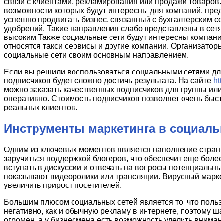
связи с клиентами, рекламирования или продажи товаров. 
возможности которых будут интересны для компаний, пре
успешно продвигать бизнес, связанный с бухгалтерским 
удобрений. Такие направления слабо представлены в сетя
высоким.Также социальные сети будут интересны компани
относятся такси сервисы и другие компании. Организатор
социальные сети своим основным направлением.
Если вы решили воспользоваться социальными сетями для
подписчиков будет сложно достичь результата. На сайте
ht
можно заказать качественных подписчиков для группы ил
оперативно. Стоимость подписчиков позволяет очень быст
реальных клиентов.
Инструменты маркетинга в социал
Одним из ключевых моментов является наполнение стран
заручиться поддержкой блогеров, что обеспечит еще бол
вступать в дискуссии и отвечать на вопросы потенциальн
показывают видеоролики или трансляции. Вирусный марк
увеличить прирост посетителей.
Большим плюсом социальных сетей является то, что поль
негативно, как и обычную рекламу в интернете, поэтому ш
огромен, а у бизнесмена есть возможность уделить внима