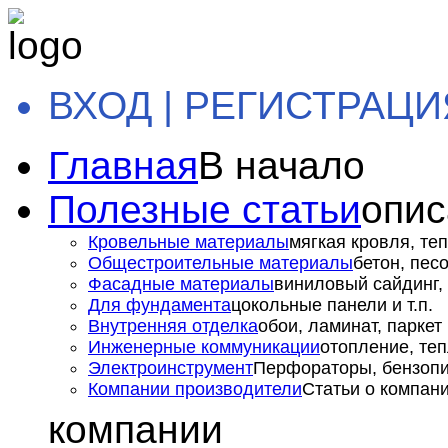
ВХОД | РЕГИСТРАЦИ
Главная
В начало
Полезные статьи
опис
Кровельные материалы
мягкая кровля, теп
Общестроительные материалы
бетон, пес
Фасадные материалы
виниловый сайдинг, 
Для фундамента
цокольные панели и т.п.
Внутренняя отделка
обои, ламинат, паркет и
Инженерные коммуникации
отопление, теп
Электроинструмент
Перфораторы, бензопил
Компании производители
Статьи о компан
компании