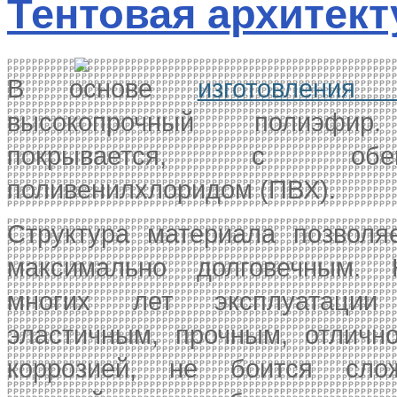
Тентовая архитект
В основе
изготовления 
высокопрочный полиэфир.
покрывается, с обе
поливенилхлоридом (ПВХ).
Структура материала позволя
максимально долговечным. 
многих лет эксплуатации
эластичным, прочным, отличн
коррозией, не боится сло