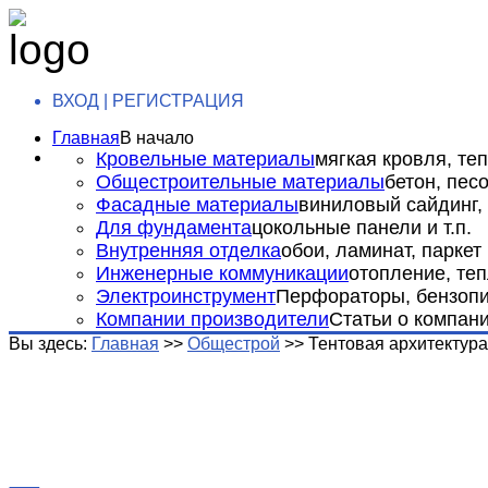
ВХОД | РЕГИСТРАЦИЯ
Главная
В начало
Кровельные материалы
мягкая кровля, теп
Общестроительные материалы
бетон, пес
Фасадные материалы
виниловый сайдинг, 
Для фундамента
цокольные панели и т.п.
Внутренняя отделка
обои, ламинат, паркет и
Инженерные коммуникации
отопление, теп
Электроинструмент
Перфораторы, бензопил
Компании производители
Статьи о компан
Вы здесь:
Главная
>>
Общестрой
>>
Тентовая архитектура