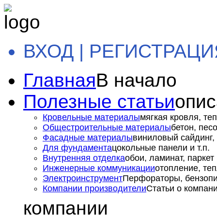
ВХОД | РЕГИСТРАЦИ
Главная
В начало
Полезные статьи
опис
Кровельные материалы
мягкая кровля, теп
Общестроительные материалы
бетон, пес
Фасадные материалы
виниловый сайдинг, 
Для фундамента
цокольные панели и т.п.
Внутренняя отделка
обои, ламинат, паркет и
Инженерные коммуникации
отопление, теп
Электроинструмент
Перфораторы, бензопил
Компании производители
Статьи о компан
компании