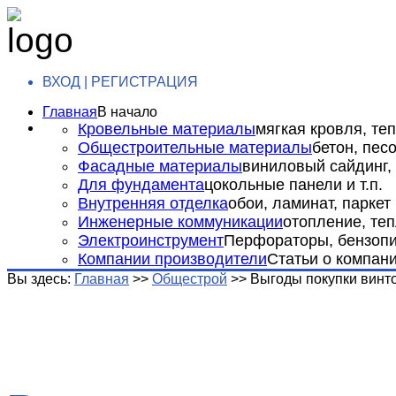
ВХОД | РЕГИСТРАЦИЯ
Главная
В начало
Кровельные материалы
мягкая кровля, теп
Общестроительные материалы
бетон, пес
Фасадные материалы
виниловый сайдинг, 
Для фундамента
цокольные панели и т.п.
Внутренняя отделка
обои, ламинат, паркет и
Инженерные коммуникации
отопление, теп
Электроинструмент
Перфораторы, бензопил
Компании производители
Статьи о компан
Вы здесь:
Главная
>>
Общестрой
>>
Выгоды покупки винт