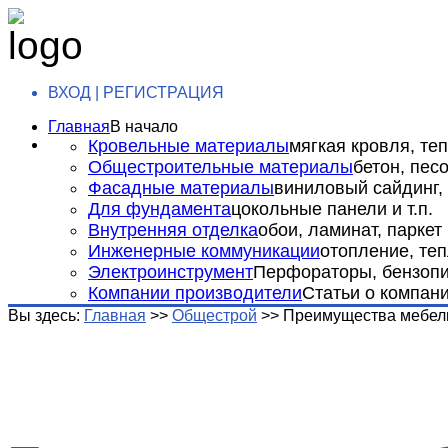
ВХОД | РЕГИСТРАЦИЯ
Главная
В начало
Кровельные материалы
мягкая кровля, теп
Общестроительные материалы
бетон, пес
Фасадные материалы
виниловый сайдинг, 
Для фундамента
цокольные панели и т.п.
Внутренняя отделка
обои, ламинат, паркет и
Инженерные коммуникации
отопление, теп
Электроинструмент
Перфораторы, бензопил
Компании производители
Статьи о компан
Вы здесь:
Главная
>>
Общестрой
>>
Преимущества мебели