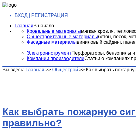
ВХОД | РЕГИСТРАЦИЯ
Главная
В начало
Кровельные материалы
мягкая кровля, теплоизо
Общестроительные материалы
бетон, песок, м
Фасадные материалы
виниловый сайдинг, панели
Электроинструмент
Перфораторы, бензопилы и т
Компании производители
Статьи о компаниях п
Вы здесь:
Главная
>>
Общестрой
>>
Как выбрать пожарну
Как выбрать пожарную си
правильно?