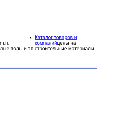
Каталог товаров и
 т.п.
компаний
цены на
лые полы и т.п.
строительные материалы,