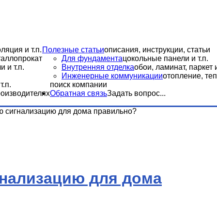
ляция и т.п.
Полезные статьи
описания, инструкции, статьи
еталлопрокат
Для фундамента
цокольные панели и т.п.
 и т.п.
Внутренняя отделка
обои, ламинат, паркет и
Инженерные коммуникации
отопление, теп
.п.
поиск компании
роизводителях
Обратная связь
Задать вопрос...
ю сигнализацию для дома правильно?
гнализацию для дома