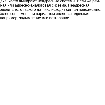
 дача, часто выбирают неадресные системы. Если же речь
сная или адресно-аналоговая система. Неадресная
делить то, от какого датчика исходит сигнал невозможно,
 Более современным вариантом является адресная
 например, задымление или возгорание.