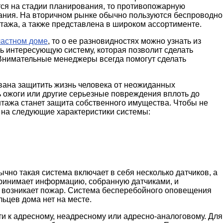
тся на стадии планирования, то противопожарную
ания. На вторичном рынке обычно пользуются беспроводно
нтажа, а также представлена в широком ассортименте.
частном доме
, то о ее разновидностях можно узнать из
ть интересующую систему, которая позволит сделать
Внимательные менеджеры всегда помогут сделать
вана защитить жизнь человека от неожиданных
ь ожоги или другие серьезные повреждения вплоть до
тажа станет защита собственного имущества. Чтобы не
 на следующие характеристики системы:
чно такая система включает в себя несколько датчиков, а
принимает информацию, собранную датчиками, и
е возникает пожар. Система бесперебойного оповещения
льцев дома нет на месте.
и к адресному, неадресному или адресно-аналоговому. Для