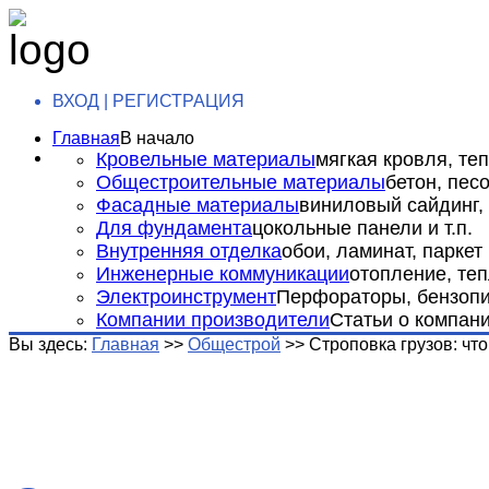
ВХОД | РЕГИСТРАЦИЯ
Главная
В начало
Кровельные материалы
мягкая кровля, теп
Общестроительные материалы
бетон, пес
Фасадные материалы
виниловый сайдинг, 
Для фундамента
цокольные панели и т.п.
Внутренняя отделка
обои, ламинат, паркет и
Инженерные коммуникации
отопление, теп
Электроинструмент
Перфораторы, бензопил
Компании производители
Статьи о компан
Вы здесь:
Главная
>>
Общестрой
>>
Строповка грузов: что