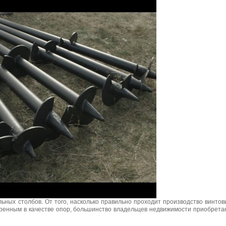
ьных столбов. От того, насколько правильно проходит производство винтов
веренным в качестве опор, большинство владельцев недвижимости приобрета