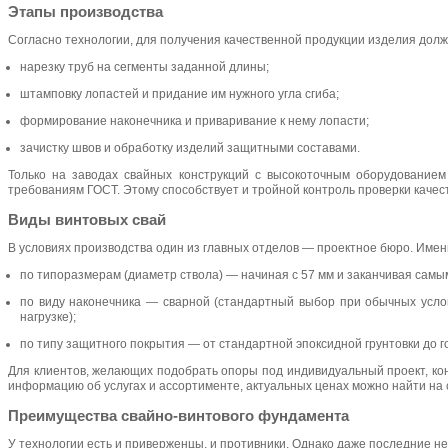
Этапы производства
Согласно технологии, для получения качественной продукции изделия долж
нарезку труб на сегменты заданной длины;
штамповку лопастей и придание им нужного угла сгиба;
формирование наконечника и приваривание к нему лопасти;
зачистку швов и обработку изделий защитными составами.
Только на заводах свайных конструкций с высокоточным оборудование
требованиям ГОСТ. Этому способствует и тройной контроль проверки качест
Виды винтовых свай
В условиях производства один из главных отделов — проектное бюро. Имен
по типоразмерам (диаметр ствола) — начиная с 57 мм и заканчивая самым
по виду наконечника — сварной (стандартный выбор при обычных услов
нагрузке);
по типу защитного покрытия — от стандартной эпоксидной грунтовки до г
Для клиентов, желающих подобрать опоры под индивидуальный проект, к
информацию об услугах и ассортименте, актуальных ценах можно найти на
Преимущества свайно-винтового фундамента
У технологии есть и приверженцы, и противники. Однако даже последние н