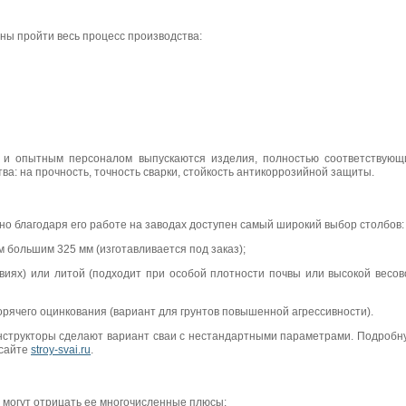
ны пройти весь процесс производства:
м и опытным персоналом выпускаются изделия, полностью соответствующ
ва: на прочность, точность сварки, стойкость антикоррозийной защиты.
но благодаря его работе на заводах доступен самый широкий выбор столбов:
 большим 325 мм (изготавливается под заказ);
иях) или литой (подходит при особой плотности почвы или высокой весов
орячего оцинкования (вариант для грунтов повышенной агрессивности).
онструкторы сделают вариант сваи с нестандартными параметрами. Подробн
 сайте
stroy-svai.ru
.
е могут отрицать ее многочисленные плюсы: