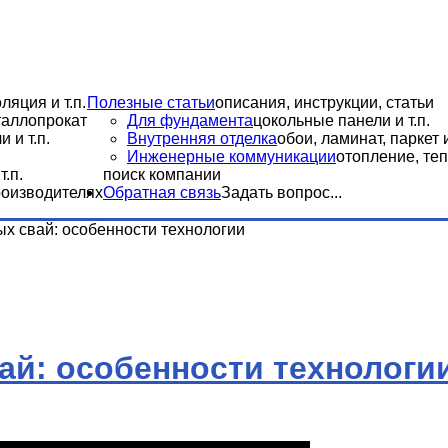
ляция и т.п.
Полезные статьи
описания, инструкции, статьи
еталлопрокат
Для фундамента
цокольные панели и т.п.
 и т.п.
Внутренняя отделка
обои, ламинат, паркет и
Инженерные коммуникации
отопление, теп
.п.
поиск компании
роизводителях
Обратная связь
Задать вопрос...
х свай: особенности технологии
ай: особенности технологи