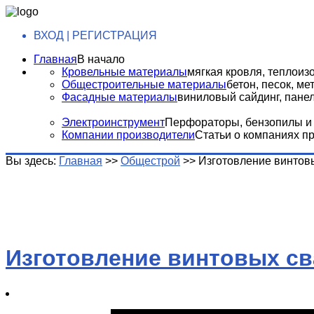
ВХОД | РЕГИСТРАЦИЯ
Главная
В начало
Кровельные материалы
мягкая кровля, теплоизо
Общестроительные материалы
бетон, песок, м
Фасадные материалы
виниловый сайдинг, панели
Электроинструмент
Перфораторы, бензопилы и т
Компании производители
Статьи о компаниях п
Вы здесь:
Главная
>>
Общестрой
>>
Изготовление винтовы
Изготовление винтовых св