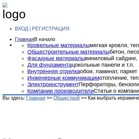
ВХОД | РЕГИСТРАЦИЯ
Главная
В начало
Кровельные материалы
мягкая кровля, теп
Общестроительные материалы
бетон, пес
Фасадные материалы
виниловый сайдинг, 
Для фундамента
цокольные панели и т.п.
Внутренняя отделка
обои, ламинат, паркет и
Инженерные коммуникации
отопление, теп
Электроинструмент
Перфораторы, бензопил
Компании производители
Статьи о компан
Вы здесь:
Главная
>>
Общестрой
>>
Как выбрать керамиче