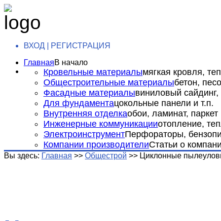
ВХОД | РЕГИСТРАЦИЯ
Главная
В начало
Кровельные материалы
мягкая кровля, теп
Общестроительные материалы
бетон, пес
Фасадные материалы
виниловый сайдинг, 
Для фундамента
цокольные панели и т.п.
Внутренняя отделка
обои, ламинат, паркет и
Инженерные коммуникации
отопление, теп
Электроинструмент
Перфораторы, бензопил
Компании производители
Статьи о компан
Вы здесь:
Главная
>>
Общестрой
>>
Циклонные пылеулов