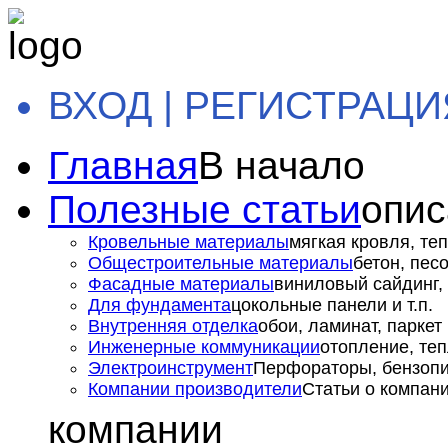
ВХОД | РЕГИСТРАЦИ
Главная
В начало
Полезные статьи
опис
Кровельные материалы
мягкая кровля, теп
Общестроительные материалы
бетон, пес
Фасадные материалы
виниловый сайдинг, 
Для фундамента
цокольные панели и т.п.
Внутренняя отделка
обои, ламинат, паркет и
Инженерные коммуникации
отопление, теп
Электроинструмент
Перфораторы, бензопил
Компании производители
Статьи о компан
компании