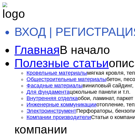
ВХОД | РЕГИСТРАЦИ
Главная
В начало
Полезные статьи
опис
Кровельные материалы
мягкая кровля, теп
Общестроительные материалы
бетон, пес
Фасадные материалы
виниловый сайдинг, 
Для фундамента
цокольные панели и т.п.
Внутренняя отделка
обои, ламинат, паркет и
Инженерные коммуникации
отопление, теп
Электроинструмент
Перфораторы, бензопил
Компании производители
Статьи о компан
компании