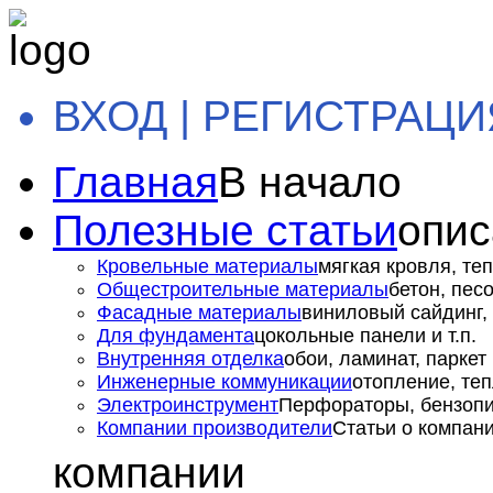
ВХОД | РЕГИСТРАЦИ
Главная
В начало
Полезные статьи
опис
Кровельные материалы
мягкая кровля, теп
Общестроительные материалы
бетон, пес
Фасадные материалы
виниловый сайдинг, 
Для фундамента
цокольные панели и т.п.
Внутренняя отделка
обои, ламинат, паркет и
Инженерные коммуникации
отопление, теп
Электроинструмент
Перфораторы, бензопил
Компании производители
Статьи о компан
компании