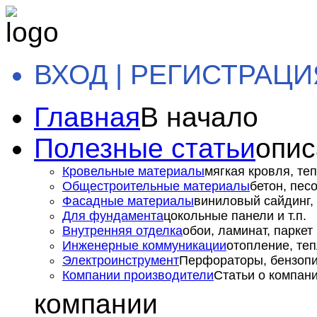
ВХОД | РЕГИСТРАЦИ
Главная
В начало
Полезные статьи
опис
Кровельные материалы
мягкая кровля, теп
Общестроительные материалы
бетон, пес
Фасадные материалы
виниловый сайдинг, 
Для фундамента
цокольные панели и т.п.
Внутренняя отделка
обои, ламинат, паркет и
Инженерные коммуникации
отопление, теп
Электроинструмент
Перфораторы, бензопил
Компании производители
Статьи о компан
компании