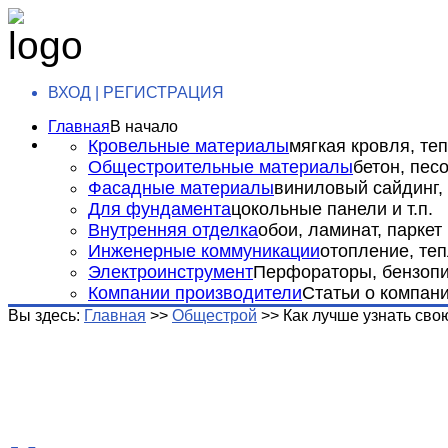
ВХОД | РЕГИСТРАЦИЯ
Главная
В начало
Кровельные материалы
мягкая кровля, теп
Общестроительные материалы
бетон, пес
Фасадные материалы
виниловый сайдинг, 
Для фундамента
цокольные панели и т.п.
Внутренняя отделка
обои, ламинат, паркет и
Инженерные коммуникации
отопление, теп
Электроинструмент
Перфораторы, бензопил
Компании производители
Статьи о компан
Вы здесь:
Главная
>>
Общестрой
>>
Как лучше узнать сво