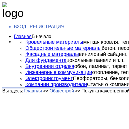
ВХОД | РЕГИСТРАЦИЯ
Главная
В начало
Кровельные материалы
мягкая кровля, теп
Общестроительные материалы
бетон, пес
Фасадные материалы
виниловый сайдинг, 
Для фундамента
цокольные панели и т.п.
Внутренняя отделка
обои, ламинат, паркет и
Инженерные коммуникации
отопление, теп
Электроинструмент
Перфораторы, бензопил
Компании производители
Статьи о компан
Вы здесь:
Главная
>>
Общестрой
>>
Покупка качественно