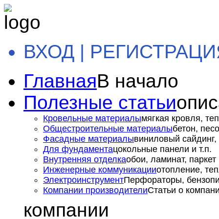
ВХОД | РЕГИСТРАЦИ
Главная
В начало
Полезные статьи
опис
Кровельные материалы
мягкая кровля, теп
Общестроительные материалы
бетон, пес
Фасадные материалы
виниловый сайдинг, 
Для фундамента
цокольные панели и т.п.
Внутренняя отделка
обои, ламинат, паркет и
Инженерные коммуникации
отопление, теп
Электроинструмент
Перфораторы, бензопил
Компании производители
Статьи о компан
компании