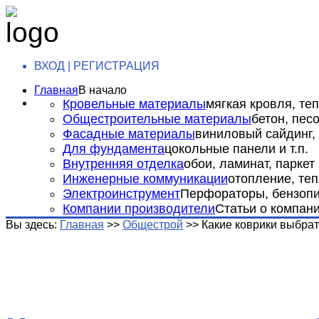
ВХОД | РЕГИСТРАЦИЯ
Главная
В начало
Кровельные материалы
мягкая кровля, теп
Общестроительные материалы
бетон, пес
Фасадные материалы
виниловый сайдинг, 
Для фундамента
цокольные панели и т.п.
Внутренняя отделка
обои, ламинат, паркет и
Инженерные коммуникации
отопление, теп
Электроинструмент
Перфораторы, бензопил
Компании производители
Статьи о компан
Вы здесь:
Главная
>>
Общестрой
>>
Какие коврики выбра