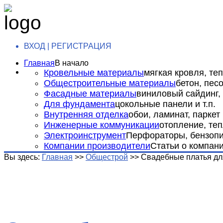
ВХОД | РЕГИСТРАЦИЯ
Главная
В начало
Кровельные материалы
мягкая кровля, теп
Общестроительные материалы
бетон, пес
Фасадные материалы
виниловый сайдинг, 
Для фундамента
цокольные панели и т.п.
Внутренняя отделка
обои, ламинат, паркет и
Инженерные коммуникации
отопление, теп
Электроинструмент
Перфораторы, бензопил
Компании производители
Статьи о компан
Вы здесь:
Главная
>>
Общестрой
>>
Свадебные платья дл