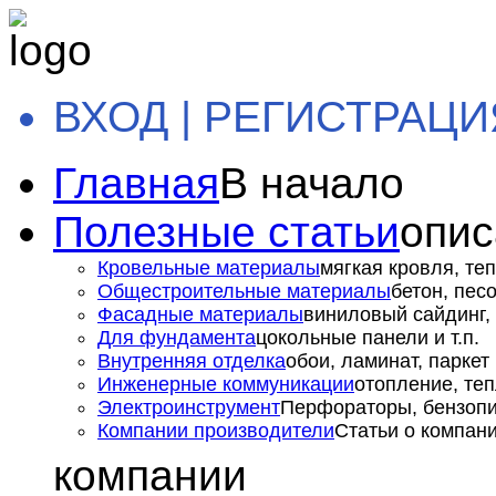
ВХОД | РЕГИСТРАЦИ
Главная
В начало
Полезные статьи
опис
Кровельные материалы
мягкая кровля, теп
Общестроительные материалы
бетон, пес
Фасадные материалы
виниловый сайдинг, 
Для фундамента
цокольные панели и т.п.
Внутренняя отделка
обои, ламинат, паркет и
Инженерные коммуникации
отопление, теп
Электроинструмент
Перфораторы, бензопил
Компании производители
Статьи о компан
компании