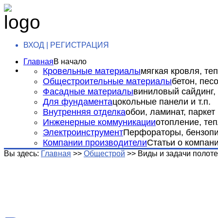
ВХОД | РЕГИСТРАЦИЯ
Главная
В начало
Кровельные материалы
мягкая кровля, теп
Общестроительные материалы
бетон, пес
Фасадные материалы
виниловый сайдинг, 
Для фундамента
цокольные панели и т.п.
Внутренняя отделка
обои, ламинат, паркет и
Инженерные коммуникации
отопление, теп
Электроинструмент
Перфораторы, бензопил
Компании производители
Статьи о компан
Вы здесь:
Главная
>>
Общестрой
>>
Виды и задачи полот