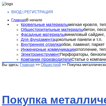
ВХОД | РЕГИСТРАЦИЯ
Главная
В начало
Кровельные материалы
мягкая кровля, теп
Общестроительные материалы
бетон, пес
Фасадные материалы
виниловый сайдинг, 
Для фундамента
цокольные панели и т.п.
Внутренняя отделка
обои, ламинат, паркет и
Инженерные коммуникации
отопление, теп
Электроинструмент
Перфораторы, бензопил
Компании производители
Статьи о компан
Вы здесь:
Главная
>>
Общестрой
>>
Покупка металлическ
Покупка металлич