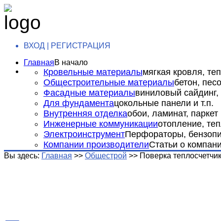
ВХОД | РЕГИСТРАЦИЯ
Главная
В начало
Кровельные материалы
мягкая кровля, теп
Общестроительные материалы
бетон, пес
Фасадные материалы
виниловый сайдинг, 
Для фундамента
цокольные панели и т.п.
Внутренняя отделка
обои, ламинат, паркет и
Инженерные коммуникации
отопление, теп
Электроинструмент
Перфораторы, бензопил
Компании производители
Статьи о компан
Вы здесь:
Главная
>>
Общестрой
>>
Поверка теплосчетчи