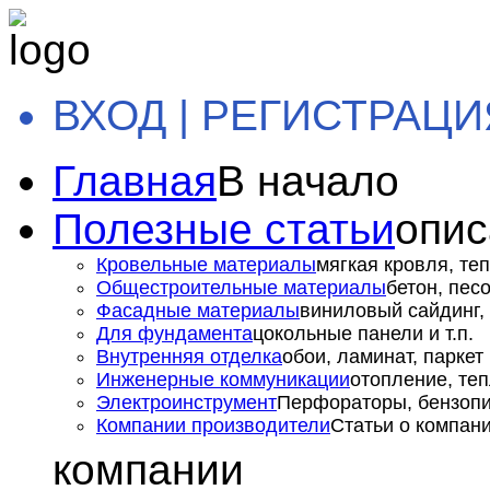
ВХОД | РЕГИСТРАЦИ
Главная
В начало
Полезные статьи
опис
Кровельные материалы
мягкая кровля, теп
Общестроительные материалы
бетон, пес
Фасадные материалы
виниловый сайдинг, 
Для фундамента
цокольные панели и т.п.
Внутренняя отделка
обои, ламинат, паркет и
Инженерные коммуникации
отопление, теп
Электроинструмент
Перфораторы, бензопил
Компании производители
Статьи о компан
компании