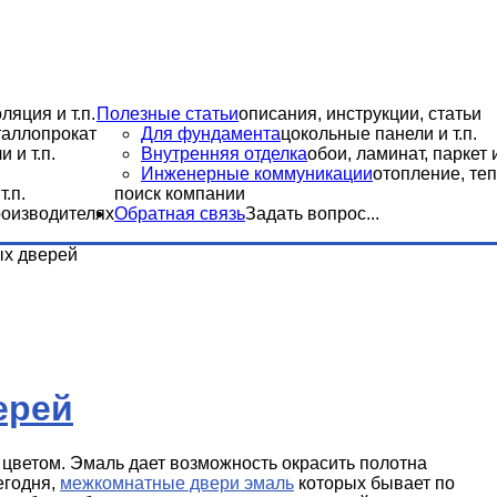
ляция и т.п.
Полезные статьи
описания, инструкции, статьи
еталлопрокат
Для фундамента
цокольные панели и т.п.
 и т.п.
Внутренняя отделка
обои, ламинат, паркет и
Инженерные коммуникации
отопление, теп
.п.
поиск компании
роизводителях
Обратная связь
Задать вопрос...
ых дверей
ерей
цветом. Эмаль дает возможность окрасить полотна
егодня,
межкомнатные двери эмаль
которых бывает по