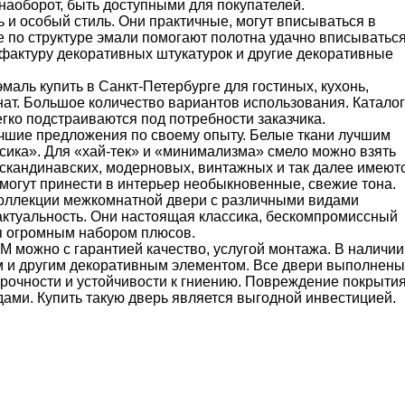
 наоборот, быть доступными для покупателей.
и особый стиль. Они практичные, могут вписываться в
 по структуре эмали помогают полотна удачно вписыватьс
 фактуру декоративных штукатурок и другие декоративные
ль купить в Санкт-Петербурге для гостиных, кухонь,
мнат. Большое количество вариантов использования. Каталог
гко подстраиваются под потребности заказчика.
чшие предложения по своему опыту. Белые ткани лучшим
сика». Для «хай-тек» и «минимализма» смело можно взять
 скандинавских, модерновых, винтажных и так далее имеют
огут принести в интерьер необыкновенные, свежие тона.
оллекции межкомнатной двери с различными видами
актуальность. Они настоящая классика, бескомпромиссный
ся огромным набором плюсов.
 можно с гарантией качество, услугой монтажа. В наличии
ом и другим декоративным элементом. Все двери выполнены
рочности и устойчивости к гниению. Повреждение покрыти
ами. Купить такую дверь является выгодной инвестицией.