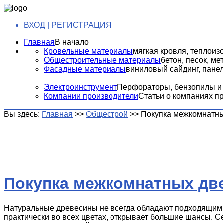
ВХОД | РЕГИСТРАЦИЯ
Главная
В начало
Кровельные материалы
мягкая кровля, теплоизо
Общестроительные материалы
бетон, песок, м
Фасадные материалы
виниловый сайдинг, панели
Электроинструмент
Перфораторы, бензопилы и т
Компании производители
Статьи о компаниях п
Вы здесь:
Главная
>>
Общестрой
>>
Покупка межкомнатн
Покупка межкомнатных дв
Натуральные древесины не всегда обладают подходящим 
практически во всех цветах, открывает большие шансы. С