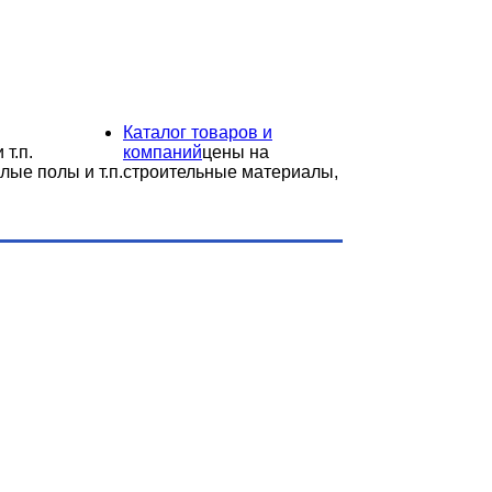
Каталог товаров и
 т.п.
компаний
цены на
лые полы и т.п.
строительные материалы,