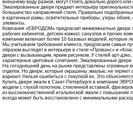
внешнему виду разной, могут стоять довольно дорого или
Эмалированные двери придают интерьеру оригинальность 
большинство направлений стиля. Правильно подобранные
в картинные рамы, осветительные приборы, узоры обоев,
элементы.
Компания «ЕВРОДОМ» предлагает межкомнатные двери эма
рабочих кабинетов, детских комнат, санузлов и прочих ко
компании включает более 10 базовых моделей, которые ле
Мы учитываем требования клиента, предлагаем самые лу
образом выглядят в интерьере в стиле «Прованс» и «Клас
двери с вызывающим, ярким рисунком. У стилей арт-дэко,
характерные цветовые сочетания. Эмалированные двери м
На сегодняшний день на рынке представлены огромные к
отделок. Но двери, которые окрашены эмалью, не теряют 
вариант. Нельзя ошибиться с покупкой их. Это объясняет
Купить двери эмали в Санкт-Петербурге в компании ЭВРОМ
модели с глухой полотном, стеклянной вставкой, фрезер
из высококачественной итальянской эмали с повышение п
всегда может быть восстановлено с минимальными расход