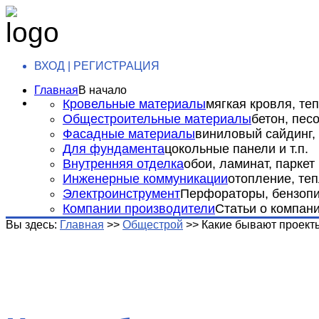
ВХОД | РЕГИСТРАЦИЯ
Главная
В начало
Кровельные материалы
мягкая кровля, теп
Общестроительные материалы
бетон, пес
Фасадные материалы
виниловый сайдинг, 
Для фундамента
цокольные панели и т.п.
Внутренняя отделка
обои, ламинат, паркет и
Инженерные коммуникации
отопление, теп
Электроинструмент
Перфораторы, бензопил
Компании производители
Статьи о компан
Вы здесь:
Главная
>>
Общестрой
>>
Какие бывают проект