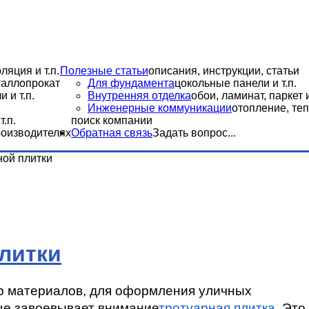
ляция и т.п.
Полезные статьи
описания, инструкции, статьи
еталлопрокат
Для фундамента
цокольные панели и т.п.
 и т.п.
Внутренняя отделка
обои, ламинат, паркет и
Инженерные коммуникации
отопление, теп
.п.
поиск компании
роизводителях
Обратная связь
Задать вопрос...
ной плитки
литки
 материалов, для оформления уличных 
ще завоевывает внимание
тротуарная плитка
. Это 