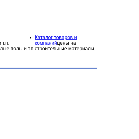
Каталог товаров и
 т.п.
компаний
цены на
лые полы и т.п.
строительные материалы,