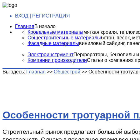
ВХОД | РЕГИСТРАЦИЯ
Главная
В начало
Кровельные материалы
мягкая кровля, теплоизо
Общестроительные материалы
бетон, песок, м
Фасадные материалы
виниловый сайдинг, панели
Электроинструмент
Перфораторы, бензопилы и т
Компании производители
Статьи о компаниях п
Вы здесь:
Главная
>>
Общестрой
>>
Особенности тротуар
Особенности тротуарной п
Строительный рынок предлагает большой выбор
пространств. Однако в последнее время все ча