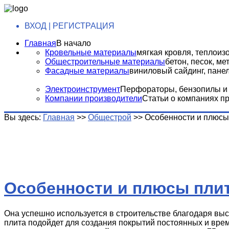
ВХОД | РЕГИСТРАЦИЯ
Главная
В начало
Кровельные материалы
мягкая кровля, теплоизо
Общестроительные материалы
бетон, песок, м
Фасадные материалы
виниловый сайдинг, панели
Электроинструмент
Перфораторы, бензопилы и т
Компании производители
Статьи о компаниях п
Вы здесь:
Главная
>>
Общестрой
>>
Особенности и плюсы
Особенности и плюсы пли
Она успешно используется в строительстве благодаря выс
плита подойдет для создания покрытий постоянных и вре