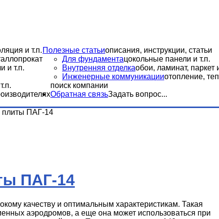
ляция и т.п.
Полезные статьи
описания, инструкции, статьи
еталлопрокат
Для фундамента
цокольные панели и т.п.
 и т.п.
Внутренняя отделка
обои, ламинат, паркет и
Инженерные коммуникации
отопление, теп
.п.
поиск компании
роизводителях
Обратная связь
Задать вопрос...
 плиты ПАГ-14
ты ПАГ-14
окому качеству и оптимальным характеристикам. Такая
менных аэродромов, а еще она может использоваться при