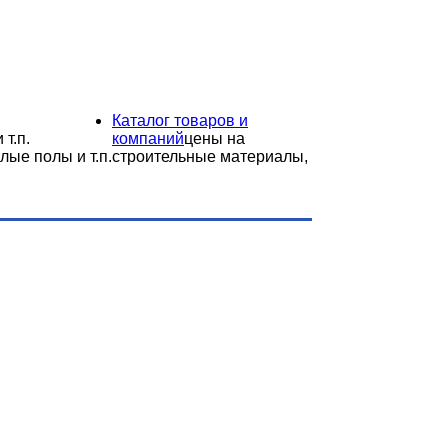
Каталог товаров и
 т.п.
компаний
цены на
лые полы и т.п.
строительные материалы,