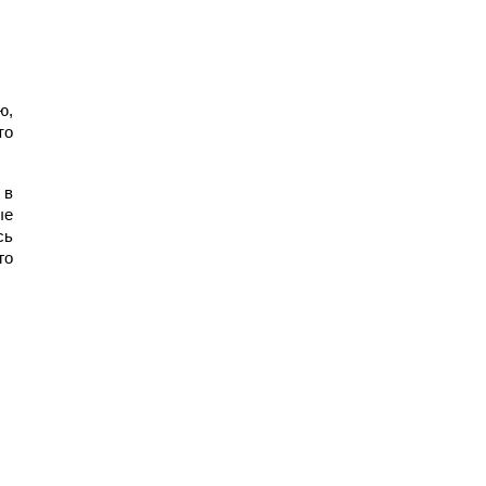
, 
о 
в 
е 
ь 
о 