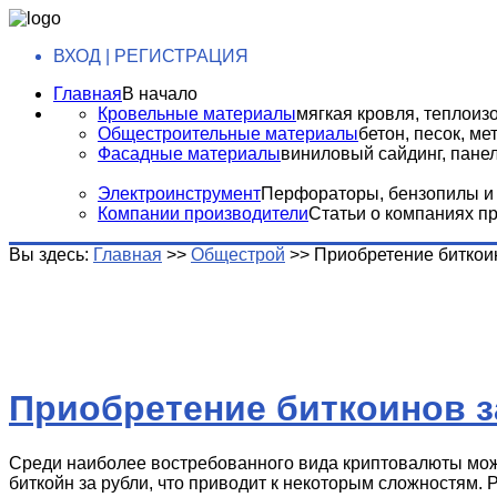
ВХОД | РЕГИСТРАЦИЯ
Главная
В начало
Кровельные материалы
мягкая кровля, теплоизо
Общестроительные материалы
бетон, песок, м
Фасадные материалы
виниловый сайдинг, панели
Электроинструмент
Перфораторы, бензопилы и т
Компании производители
Статьи о компаниях п
Вы здесь:
Главная
>>
Общестрой
>>
Приобретение биткои
Приобретение биткоинов з
Среди наиболее востребованного вида криптовалюты можн
биткойн за рубли, что приводит к некоторым сложностям. 