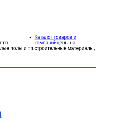
Каталог товаров и
 т.п.
компаний
цены на
лые полы и т.п.
строительные материалы,
ы