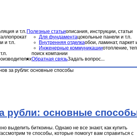
ляция и т.п.
Полезные статьи
описания, инструкции, статьи
еталлопрокат
Для фундамента
цокольные панели и т.п.
 и т.п.
Внутренняя отделка
обои, ламинат, паркет и
Инженерные коммуникации
отопление, теп
.п.
поиск компании
роизводителях
Обратная связь
Задать вопрос...
нов за рубли: основные способы
а рубли: основные способ
о выделить биткоины. Однако не все знают, как купить
Рассмотрим те способы, которые помогут вам справиться с