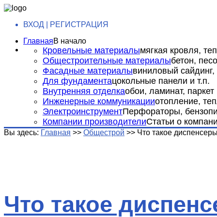
ВХОД | РЕГИСТРАЦИЯ
Главная
В начало
Кровельные материалы
мягкая кровля, теп
Общестроительные материалы
бетон, пес
Фасадные материалы
виниловый сайдинг, 
Для фундамента
цокольные панели и т.п.
Внутренняя отделка
обои, ламинат, паркет и
Инженерные коммуникации
отопление, теп
Электроинструмент
Перфораторы, бензопил
Компании производители
Статьи о компан
Вы здесь:
Главная
>>
Общестрой
>>
Что такое диспенсеры
Что такое диспенс