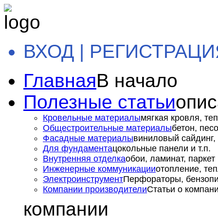
ВХОД | РЕГИСТРАЦИ
Главная
В начало
Полезные статьи
опис
Кровельные материалы
мягкая кровля, теп
Общестроительные материалы
бетон, пес
Фасадные материалы
виниловый сайдинг, 
Для фундамента
цокольные панели и т.п.
Внутренняя отделка
обои, ламинат, паркет и
Инженерные коммуникации
отопление, теп
Электроинструмент
Перфораторы, бензопил
Компании производители
Статьи о компан
компании