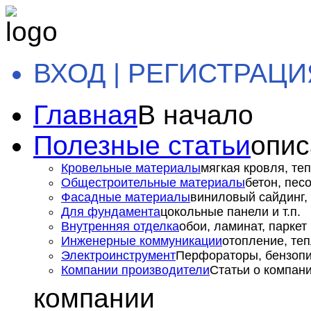
ВХОД | РЕГИСТРАЦИ
Главная
В начало
Полезные статьи
опис
Кровельные материалы
мягкая кровля, теп
Общестроительные материалы
бетон, пес
Фасадные материалы
виниловый сайдинг, 
Для фундамента
цокольные панели и т.п.
Внутренняя отделка
обои, ламинат, паркет и
Инженерные коммуникации
отопление, теп
Электроинструмент
Перфораторы, бензопил
Компании производители
Статьи о компан
компании