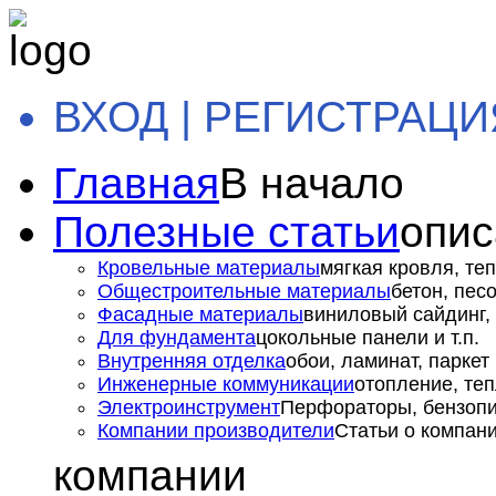
ВХОД | РЕГИСТРАЦИ
Главная
В начало
Полезные статьи
опис
Кровельные материалы
мягкая кровля, теп
Общестроительные материалы
бетон, пес
Фасадные материалы
виниловый сайдинг, 
Для фундамента
цокольные панели и т.п.
Внутренняя отделка
обои, ламинат, паркет и
Инженерные коммуникации
отопление, теп
Электроинструмент
Перфораторы, бензопил
Компании производители
Статьи о компан
компании