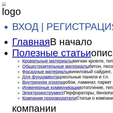
ВХОД | РЕГИСТРАЦИ
Главная
В начало
Полезные статьи
опис
Кровельные материалы
мягкая кровля, теп
Общестроительные материалы
бетон, пес
Фасадные материалы
виниловый сайдинг, 
Для фундамента
цокольные панели и т.п.
Внутренняя отделка
обои, ламинат, паркет и
Инженерные коммуникации
отопление, теп
Электроинструмент
Перфораторы, бензопил
Компании производители
Статьи о компан
компании