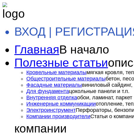
ВХОД | РЕГИСТРАЦИ
Главная
В начало
Полезные статьи
опис
Кровельные материалы
мягкая кровля, теп
Общестроительные материалы
бетон, пес
Фасадные материалы
виниловый сайдинг, 
Для фундамента
цокольные панели и т.п.
Внутренняя отделка
обои, ламинат, паркет и
Инженерные коммуникации
отопление, теп
Электроинструмент
Перфораторы, бензопил
Компании производители
Статьи о компан
компании