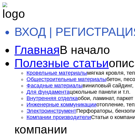
ВХОД | РЕГИСТРАЦИ
Главная
В начало
Полезные статьи
опис
Кровельные материалы
мягкая кровля, теп
Общестроительные материалы
бетон, пес
Фасадные материалы
виниловый сайдинг, 
Для фундамента
цокольные панели и т.п.
Внутренняя отделка
обои, ламинат, паркет и
Инженерные коммуникации
отопление, теп
Электроинструмент
Перфораторы, бензопил
Компании производители
Статьи о компан
компании