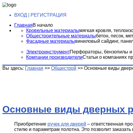
ВХОД | РЕГИСТРАЦИЯ
Главная
В начало
Кровельные материалы
мягкая кровля, теплоизо
Общестроительные материалы
бетон, песок, м
Фасадные материалы
виниловый сайдинг, панели
Электроинструмент
Перфораторы, бензопилы и т
Компании производители
Статьи о компаниях п
Вы здесь:
Главная
>>
Общестрой
>>
Основные виды дверн
Основные виды дверных р
Приобретение
ручек для дверей
– ответственная про
стилю и параметрам полотна. Это позволит заказат