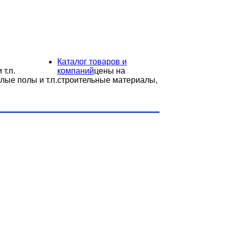
Каталог товаров и
 т.п.
компаний
цены на
лые полы и т.п.
строительные материалы,