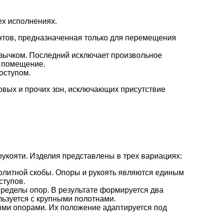
ех исполнениях.
нтов, предназначенная только для перемещения
зычком. Последний исключает произвольное
в помещение.
оступом.
довых и прочих зон, исключающих присутствие
рукояти. Изделия представлены в трех вариациях:
нолитной скобы. Опоры и рукоять являются единым
ступов.
пределы опор. В результате формируется два
ьзуется с крупными полотнами.
ыми опорами. Их положение адаптируется под