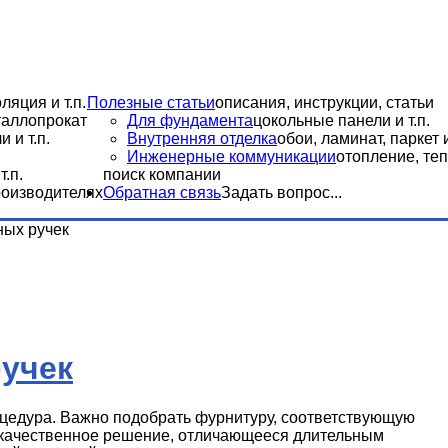
ляция и т.п.
Полезные статьи
описания, инструкции, статьи
еталлопрокат
Для фундамента
цокольные панели и т.п.
 и т.п.
Внутренняя отделка
обои, ламинат, паркет и
Инженерные коммуникации
отопление, теп
.п.
поиск компании
роизводителях
Обратная связь
Задать вопрос...
ых ручек
учек
цедура. Важно подобрать фурнитуру, соответствующую
ь качественное решение, отличающееся длительным