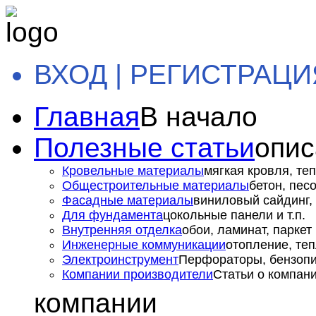
ВХОД | РЕГИСТРАЦИ
Главная
В начало
Полезные статьи
опис
Кровельные материалы
мягкая кровля, теп
Общестроительные материалы
бетон, пес
Фасадные материалы
виниловый сайдинг, 
Для фундамента
цокольные панели и т.п.
Внутренняя отделка
обои, ламинат, паркет и
Инженерные коммуникации
отопление, теп
Электроинструмент
Перфораторы, бензопил
Компании производители
Статьи о компан
компании