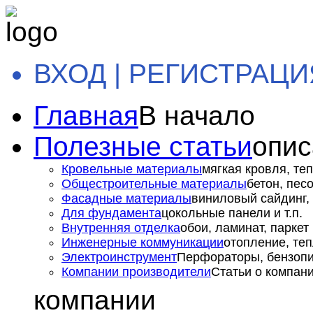
ВХОД | РЕГИСТРАЦИ
Главная
В начало
Полезные статьи
опис
Кровельные материалы
мягкая кровля, теп
Общестроительные материалы
бетон, пес
Фасадные материалы
виниловый сайдинг, 
Для фундамента
цокольные панели и т.п.
Внутренняя отделка
обои, ламинат, паркет и
Инженерные коммуникации
отопление, теп
Электроинструмент
Перфораторы, бензопил
Компании производители
Статьи о компан
компании