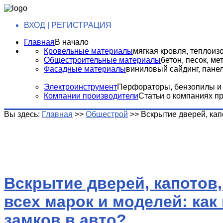
ВХОД | РЕГИСТРАЦИЯ
Главная
В начало
Кровельные материалы
мягкая кровля, теплоизо
Общестроительные материалы
бетон, песок, м
Фасадные материалы
виниловый сайдинг, панели
Электроинструмент
Перфораторы, бензопилы и т
Компании производители
Статьи о компаниях п
Вы здесь:
Главная
>>
Общестрой
>>
Вскрытие дверей, кап
Вскрытие дверей, капотов
всех марок и моделей: как
замков в авто?