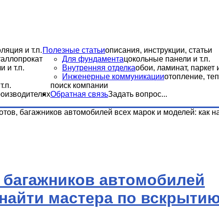
ляция и т.п.
Полезные статьи
описания, инструкции, статьи
еталлопрокат
Для фундамента
цокольные панели и т.п.
 и т.п.
Внутренняя отделка
обои, ламинат, паркет и
Инженерные коммуникации
отопление, теп
.п.
поиск компании
роизводителях
Обратная связь
Задать вопрос...
отов, багажников автомобилей всех марок и моделей: как н
, багажников автомобилей
 найти мастера по вскрыти