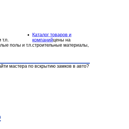
Каталог товаров и
 т.п.
компаний
цены на
лые полы и т.п.
строительные материалы,
айти мастера по вскрытию замков в авто?
ю