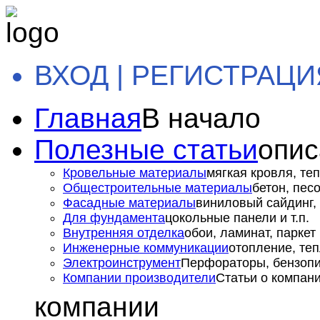
ВХОД | РЕГИСТРАЦИ
Главная
В начало
Полезные статьи
опис
Кровельные материалы
мягкая кровля, теп
Общестроительные материалы
бетон, пес
Фасадные материалы
виниловый сайдинг, 
Для фундамента
цокольные панели и т.п.
Внутренняя отделка
обои, ламинат, паркет и
Инженерные коммуникации
отопление, теп
Электроинструмент
Перфораторы, бензопил
Компании производители
Статьи о компан
компании